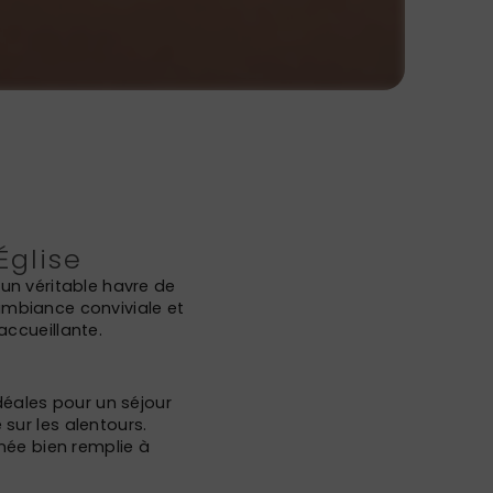
Église
 un véritable havre de
'ambiance conviviale et
ccueillante.
déales pour un séjour
ur les alentours.
née bien remplie à