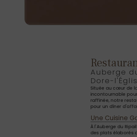
Restauran
Auberge du
Dore-l'Égli
Située au cœur de la
incontournable pour
raffinée, notre rest
pour un dîner d'affai
Une Cuisine G
À l'Auberge du Ripai
des plats élaborés a