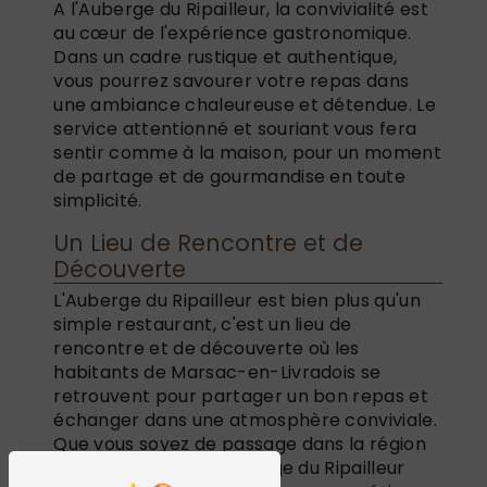
A l'Auberge du Ripailleur, la convivialité est
au cœur de l'expérience gastronomique.
Dans un cadre rustique et authentique,
vous pourrez savourer votre repas dans
une ambiance chaleureuse et détendue. Le
service attentionné et souriant vous fera
sentir comme à la maison, pour un moment
de partage et de gourmandise en toute
simplicité.
Un Lieu de Rencontre et de
Découverte
L'Auberge du Ripailleur est bien plus qu'un
simple restaurant, c'est un lieu de
rencontre et de découverte où les
habitants de Marsac-en-Livradois se
retrouvent pour partager un bon repas et
échanger dans une atmosphère conviviale.
Que vous soyez de passage dans la région
ou résident local, l'Auberge du Ripailleur